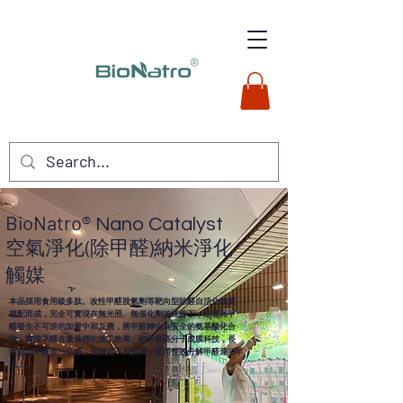
BioNatro®
Nano Catalyst
空氣淨化(除甲醛)納米淨化
觸媒
本品採用食用級多肽、改性甲醛脫氫劑等靶向型除醛自活化物質
複配而成，完全可實現在無光照、無催化劑的條件下，迅速與甲
醛發生不可逆的加聚中和反應，將甲醛轉化為安全的氨基酸化合
物，實現甲醛含量達標的施工效果。納米級高分子成膜科技，長
效鎖定甲醛等污染源，更穩定不易反彈，從而長效分解甲醛達10年
以上。