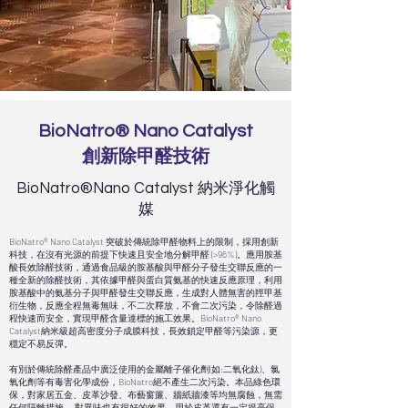
BioNatro® Nano Catalyst
創新除甲醛技術
BioNatro®​Nano Catalyst 納米淨化觸
媒
BioNatro®​ Nano Catalyst 突破於傳統除甲醛物料上的限制，採用創新
科技，在沒有光源的前提下快速且安全地分解甲醛 (>96%)。應用胺基
酸長效除醛技術，通過食品級的胺基酸與甲醛分子發生交聯反應的一
種全新的除醛技術，其依據甲醛與蛋白質氨基的快速反應原理，利用
胺基酸中的氨基分子與甲醛發生交聯反應，生成對人體無害的羥甲基
衍生物，反應全程無毒無味，不二次釋放，不會二次污染，令除醛過
程快速而安全，實現甲醛含量達標的施工效果。BioNatro® Nano
Catalyst納米級超高密度分子成膜科技，長效鎖定甲醛等污染源，更
穩定不易反彈。
有別於傳統除醛產品中廣泛使用的金屬離子催化劑(如:二氧化鈦)、氯
氧化劑等有毒害化學成份，BioNatro絕不產生二次污染。本品綠色環
保，對家居五金、皮革沙發、布藝窗簾、牆紙牆漆等均無腐蝕，無需
任何隔離措施。 對異味也有很好的效果。用於皮革還有一定提亮保