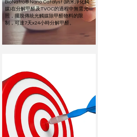
BioNatro® Nano Catalyst (納米淨化觸
媒)在分解甲醛及TVOC的過程中無需光
照，擺脫傳統光觸媒除甲醛物料的限
制，可達7天x24小時分解甲醛。