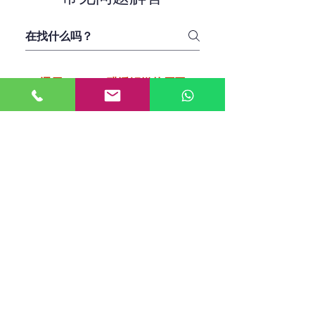
選用BioNatro醛淨觸媒的原因
BioNatro醛淨觸媒的除甲
醛效果有多強？是否可
以完全去除室內甲醛？
BioNatro醛淨觸媒塗層的除甲醛效
果非常強，可以在很短的時間內將
BioNatro醛淨觸媒塗層有
室內甲醛濃度降低到安全標準以
無相關認證？是否可
下。但是，完全去除室內甲醛是非
靠？
常困難的，因為甲醛是一種常見的
是的，BioNatro醛淨觸媒塗層已經
室內有害氣體，來源非常廣泛。
通過多項相關認證，證明了其安全
BioNatro醛淨觸媒塗層可以最大限
BioNatro醛淨觸媒是否具