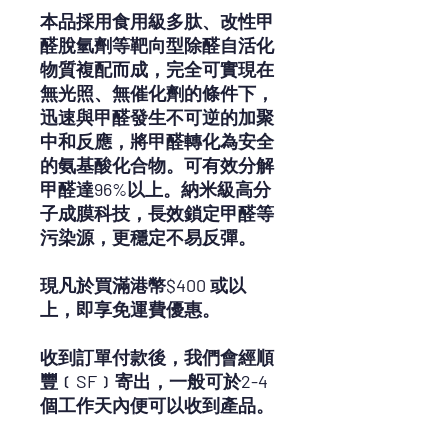
本品採用食用級多肽、改性甲
醛脫氫劑等靶向型除醛自活化
物質複配而成，完全可實現在
無光照、無催化劑的條件下，
迅速與甲醛發生不可逆的加聚
中和反應，將甲醛轉化為安全
的氨基酸化合物。可有效分解
甲醛達96%以上。納米級高分
子成膜科技，長效鎖定甲醛等
污染源，更穩定不易反彈。
現凡於買滿港幣$400 或以
上，即享免運費優惠。
收到訂單付款後，我們會經順
豐﹝SF﹞寄出，一般可於2-4
個工作天內便可以收到產品。