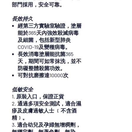
部門採用，安全可靠。
長效持久
經第三方實驗室驗證，塗層
能於365天內強效殺滅病毒
及細菌，包括新型肺炎
COVID-19及變種病毒。
長效消毒塗層能抗菌365
天，期間可如常抹洗，並不
防礙整體殺菌功效。
可對抗磨擦達10000次
低敏安全
1. 原裝入口，保證正貨
2. 通過多項安全測試，適合濕
疹及皮膚過敏人士 ﹝不含酒
精﹞。
3. 適合幼兒及孕婦無增稠劑，
無穩定劑，無著色劑，無染