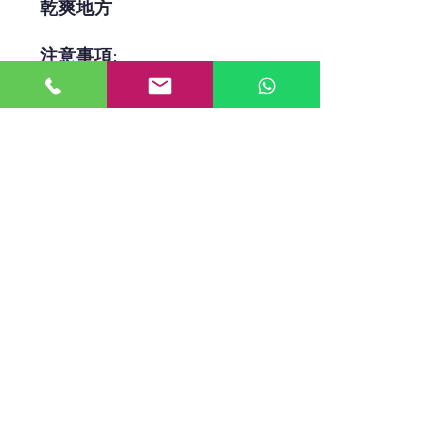
乾爽地方
注意事項:
如不慎吞嚥，請致電醫生，本
產品可能導致輕微皮膚或眼睛
不適。如果引起皮膚不適，請
尋求醫生專業建議，如果產品
進入眼睛，請用水徹底清洗幾
分鐘， 如果佩帶隱形眼鏡，請
先取出， 如果眼睛持續不適，
馬上就醫。
立即選購BioNatro Surface
Shield EX 365天長效消毒塗層
及各類消毒用品。現凡於買滿
港幣$400 以上，即享免運費
優惠。
收到訂單付款後，我們會經順