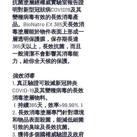
抗菌塗層經權威實驗室報告證
明對新型冠狀病COVID19及其
變種病毒有效的長效消毒產
品。BioNatro EX 365天長效消
毒塗層能於物件表面上形成一
層透明保護膜，保存期長達
365天以上，長效抗菌，而且
一般清潔不會影響其消毒能
力，給你全天候的保護。
強效消毒
1. 真正
驗證可殺滅新冠肺炎
COVID-19及其變種病毒
的長效
消毒塗層物料。
﹝持續365天，效率>99.99%﹞
2. 長效消毒塗層專門針對環境
和物品表面殺菌，能減低細菌
引致的臭味及長效抗菌。
3. 獲得多個國權威驗證及政府